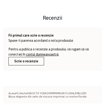
Recenzii
Fii primul care scrie o recenzie
Spune-ti parerea acordand o nota produsului
Pentru a publica o recenzie a produsului, vă rugam să vă
conectați în
contul dumneavoastră
.
Scrie o recenzie
Acasa
Colectie
SELECTII YOKKO
IMPRIMEURI FLORALE
BLUZE
Bluza eleganta din satin de viscoza imprimat cu motive florale