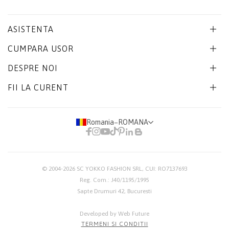
ASISTENTA
CUMPARA USOR
DESPRE NOI
FII LA CURENT
Romania
−
ROMANA
© 2004-2026
SC YOKKO FASHION SRL
, CUI: RO7137693
Reg. Com.: J40/1195/1995
Sapte Drumuri 42, Bucuresti
Developed by Web Future
TERMENI SI CONDITII