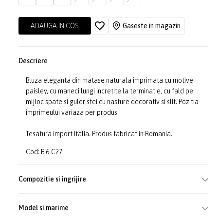
ADAUGA IN COS
Gaseste in magazin
Descriere
Bluza eleganta din matase naturala imprimata cu motive
paisley, cu maneci lungi incretite la terminatie, cu fald pe
mijloc spate si guler stei cu nasture decorativ si slit. Pozitia
imprimeului variaza per produs.
Tesatura import Italia. Produs fabricat in Romania.
Cod: BI6-C27
Compozitie si ingrijire
Model si marime