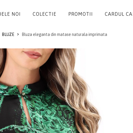
ELE NOI
COLECTIE
PROMOTII
CARDUL C
BLUZE
Bluza eleganta din matase naturala imprimata
ROCHII
SALOPETE
SACOURI
JACHETE
FUSTE
PANTALONI
BLUZE
ACCESORII