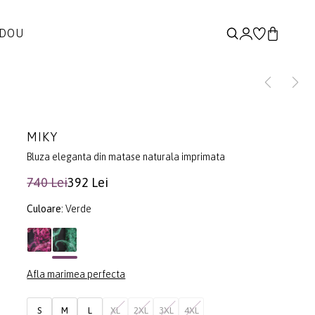
ADOU
MIKY
Bluza eleganta din matase naturala imprimata
740 Lei
392 Lei
Culoare:
Verde
Afla marimea perfecta
S
M
L
XL
2XL
3XL
4XL