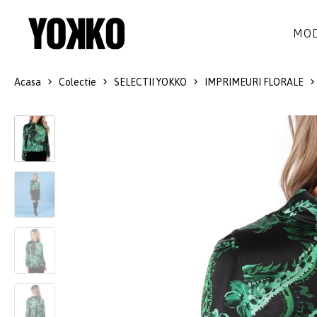
MOD
Acasa
Colectie
SELECTII YOKKO
IMPRIMEURI FLORALE
ROCHII DE MATASE
LANA
ROCHII
LITTLE BLACK DRESS
SMART-CASUAL
SACOURI
ROCHII LUNGI
COCKTAIL
JACHETE
ROCHII DE DANTELA
STILUL NAVY
FUSTE
COSTUME DAMA
COLECTIA ALB-NEGRU
PANTALONI
IDEI DE CADOURI
BLUZE
ACCESORII