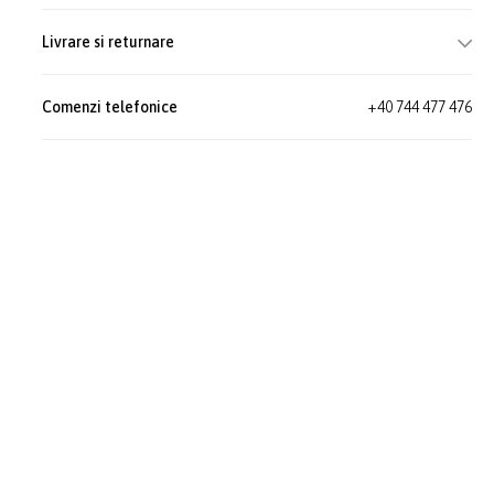
Livrare si returnare
Comenzi telefonice
+40 744 477 476