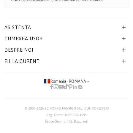
ASISTENTA
CUMPARA USOR
DESPRE NOI
FII LA CURENT
Romania
−
ROMANA
© 2004-2026
SC YOKKO FASHION SRL
, CUI: RO7137693
Reg. Com.: J40/1195/1995
Sapte Drumuri 42, Bucuresti