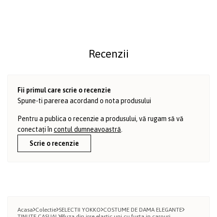
Recenzii
Fii primul care scrie o recenzie
Spune-ti parerea acordand o nota produsului
Pentru a publica o recenzie a produsului, vă rugam să vă
conectați în
contul dumneavoastră
.
Scrie o recenzie
Acasa
Colectie
SELECTII YOKKO
COSTUME DE DAMA ELEGANTE
TINUTE CASUAL
Bluza din jrse elastic uni cu fusta in carouri