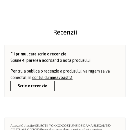
Recenzii
Fii primul care scrie o recenzie
Spune-ti parerea acordand o nota produsului
Pentru a publica o recenzie a produsului, vă rugam să vă
conectați în
contul dumneavoastră
.
Scrie o recenzie
Acasa
Colectie
SELECTII YOKKO
COSTUME DE DAMA ELEGANTE
COSTUME OFFICE
Bluza din jerse elastic uni cu fusta creion