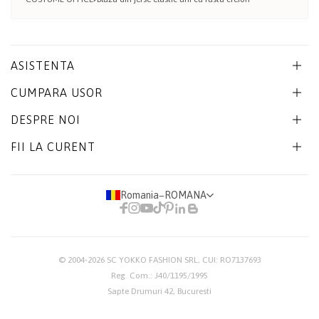
ASISTENTA
CUMPARA USOR
DESPRE NOI
FII LA CURENT
Romania
−
ROMANA
© 2004-2026
SC YOKKO FASHION SRL
, CUI: RO7137693
Reg. Com.: J40/1195/1995
Sapte Drumuri 42, Bucuresti