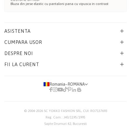
Bluza din jerse elastic cu pantaloni pana cu vipusca in contrast
ASISTENTA
CUMPARA USOR
DESPRE NOI
FII LA CURENT
Romania
−
ROMANA
© 2004-2026
SC YOKKO FASHION SRL
, CUI: RO7137693
Reg. Com.: J40/1195/1995
Sapte Drumuri 42, Bucuresti