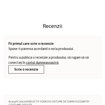
Recenzii
Fii primul care scrie o recenzie
Spune-ti parerea acordand o nota produsului
Pentru a publica o recenzie a produsului, vă rugam să vă
conectați în
contul dumneavoastră
.
Scrie o recenzie
Acasa
Colectie
SELECTII YOKKO
COSTUME DE DAMA ELEGANTE
COSTUME OFFICE