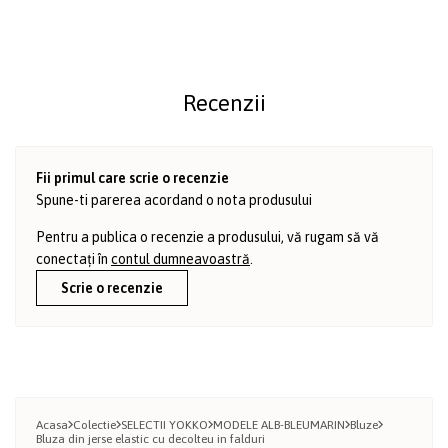
Recenzii
Fii primul care scrie o recenzie
Spune-ti parerea acordand o nota produsului
Pentru a publica o recenzie a produsului, vă rugam să vă
conectați în
contul dumneavoastră
.
Scrie o recenzie
Acasa
Colectie
SELECTII YOKKO
MODELE ALB-BLEUMARIN
Bluze
Bluza din jerse elastic cu decolteu in falduri