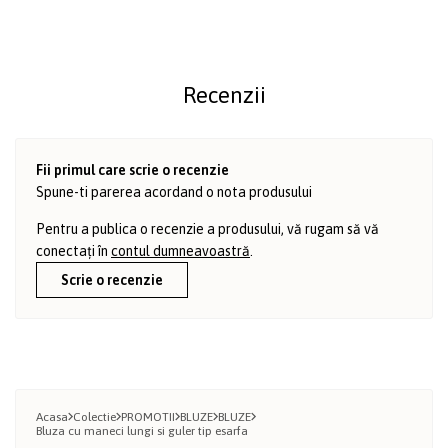
Recenzii
Fii primul care scrie o recenzie
Spune-ti parerea acordand o nota produsului
Pentru a publica o recenzie a produsului, vă rugam să vă
conectați în
contul dumneavoastră
.
Scrie o recenzie
Acasa
Colectie
PROMOTII
BLUZE
BLUZE
Bluza cu maneci lungi si guler tip esarfa