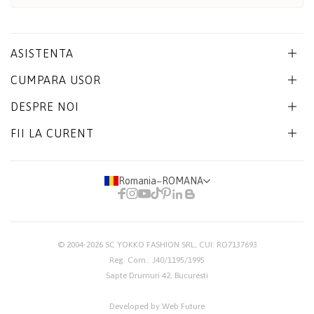
ASISTENTA
CUMPARA USOR
DESPRE NOI
FII LA CURENT
Romania
−
ROMANA
© 2004-2026
SC YOKKO FASHION SRL
, CUI: RO7137693
Reg. Com.: J40/1195/1995
Sapte Drumuri 42, Bucuresti
Developed by Web Future