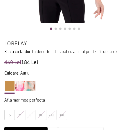
LORELAY
Bluza cu falduri la decolteu din voal cu animal print si fir de lurex
460 Lei
184 Lei
Culoare:
Auriu
Afla marimea perfecta
S
M
L
XL
2XL
3XL