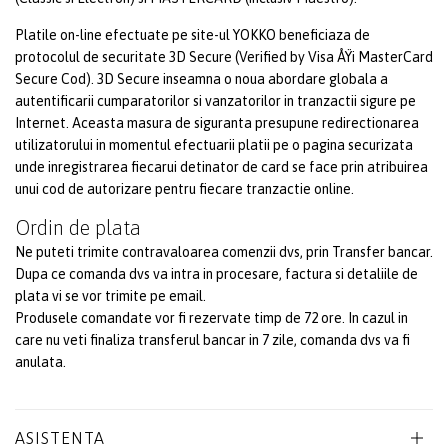
Platile on-line efectuate pe site-ul YOKKO beneficiaza de
protocolul de securitate 3D Secure (Verified by Visa ÅŸi MasterCard
Secure Cod). 3D Secure inseamna o noua abordare globala a
autentificarii cumparatorilor si vanzatorilor in tranzactii sigure pe
Internet. Aceasta masura de siguranta presupune redirectionarea
utilizatorului in momentul efectuarii platii pe o pagina securizata
unde inregistrarea fiecarui detinator de card se face prin atribuirea
unui cod de autorizare pentru fiecare tranzactie online.
Ordin de plata
Ne puteti trimite contravaloarea comenzii dvs, prin Transfer bancar.
Dupa ce comanda dvs va intra in procesare, factura si detaliile de
plata vi se vor trimite pe email.
Produsele comandate vor fi rezervate timp de 72 ore. In cazul in
care nu veti finaliza transferul bancar in 7 zile, comanda dvs va fi
anulata.
ASISTENTA