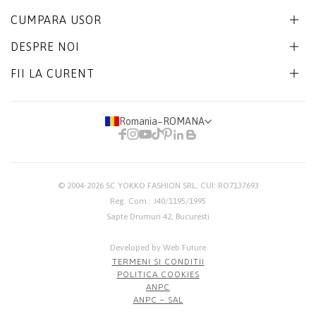
CUMPARA USOR
DESPRE NOI
FII LA CURENT
Romania
−
ROMANA
© 2004-2026
SC YOKKO FASHION SRL
, CUI: RO7137693
Reg. Com.: J40/1195/1995
Sapte Drumuri 42, Bucuresti
Developed by Web Future
TERMENI SI CONDITII
POLITICA COOKIES
ANPC
ANPC – SAL