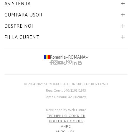
ASISTENTA
CUMPARA USOR
DESPRE NOI
FII LA CURENT
Romania
−
ROMANA
© 2004-2026
SC YOKKO FASHION SRL
, CUI: RO7137693
Reg. Com.: J40/1195/1995
Sapte Drumuri 42, Bucuresti
Developed by Web Future
TERMENI SI CONDITII
POLITICA COOKIES
ANPC
ANPC – SAL