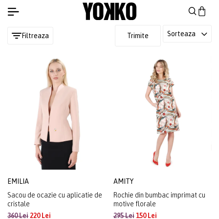
Sorteaza
Filtreaza
Trimite
EMILIA
AMITY
Sacou de ocazie cu aplicatie de
Rochie din bumbac imprimat cu
cristale
motive florale
360 Lei
220 Lei
295 Lei
150 Lei