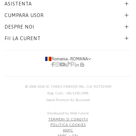
ASISTENTA
CUMPARA USOR
DESPRE NOI
FII LA CURENT
Romania
−
ROMANA
© 2004-2026
SC YOKKO FASHION SRL
, CUI: RO7137693
Reg. Com.: J40/1195/1995
Sapte Drumuri 42, Bucuresti
Developed by Web Future
TERMENI SI CONDITII
POLITICA COOKIES
ANPC
ANPC – SAL