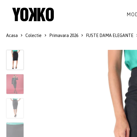
MOD
Acasa
Colectie
Primavara 2026
FUSTE DAMA ELEGANTE
ROCHII DE MATASE
LANA
ROCHII
LITTLE BLACK DRESS
SMART-CASUAL
SACOURI
ROCHII LUNGI
COCKTAIL
JACHETE
ROCHII DE DANTELA
STILUL NAVY
FUSTE
COSTUME DAMA
COLECTIA ALB-NEGRU
PANTALONI
IDEI DE CADOURI
BLUZE
ACCESORII