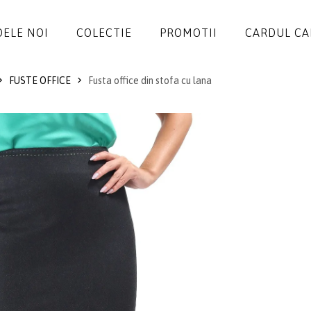
ELE NOI
COLECTIE
PROMOTII
CARDUL C
FUSTE OFFICE
Fusta office din stofa cu lana
ROCHII
SALOPETE
SACOURI
JACHETE
FUSTE
PANTALONI
BLUZE
ACCESORII