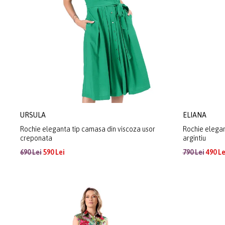
URSULA
ELIANA
Rochie eleganta tip camasa din viscoza usor
Rochie elegant
creponata
argintiu
690 Lei
590 Lei
790 Lei
490 Le