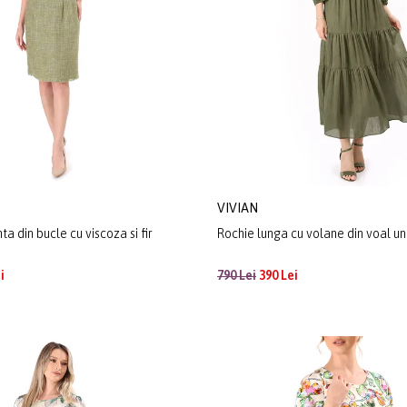
VIVIAN
a din bucle cu viscoza si fir
Rochie lunga cu volane din voal un
i
790 Lei
390 Lei