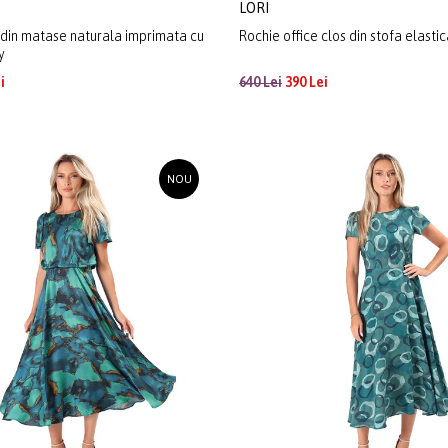
LORI
 din matase naturala imprimata cu
Rochie office clos din stofa elasti
y
i
640 Lei
390 Lei
NOU