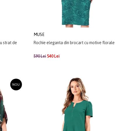
MUSE
u strat de
Rochie eleganta din brocart cu motive florale
590 Lei
540 Lei
NOU