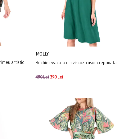
MOLLY
rimeu artistic
Rochie evazata din viscoza usor creponata
490 Lei
390 Lei