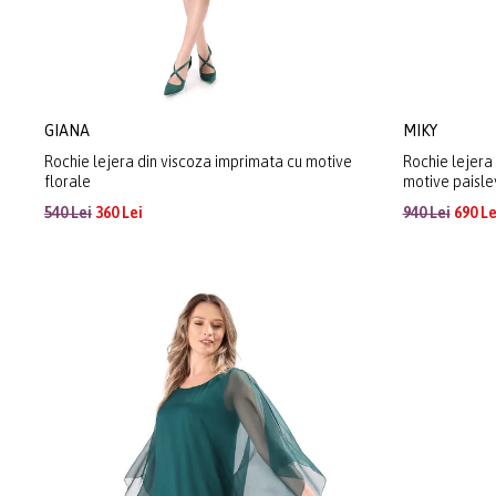
GIANA
MIKY
Rochie lejera din viscoza imprimata cu motive
Rochie lejera
florale
motive paisle
540 Lei
360 Lei
940 Lei
690 Le