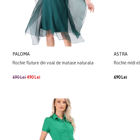
PALOMA
ASTRA
Rochie fluture din voal de matase naturala
Rochie midi e
690 Lei
490 Lei
690 Lei