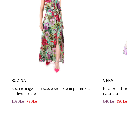
ROZINA
VERA
Rochie lunga din viscoza satinata imprimata cu
Rochie midi l
motive florale
naturala
1090 Lei
790 Lei
840 Lei
690 Le