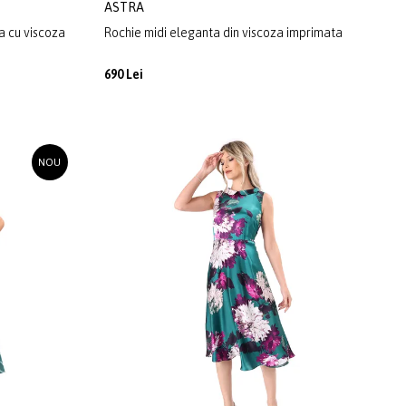
ASTRA
ca cu viscoza
Rochie midi eleganta din viscoza imprimata
690 Lei
NOU