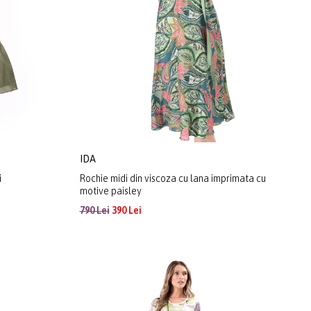
IDA
i
Rochie midi din viscoza cu lana imprimata cu
motive paisley
790 Lei
390 Lei