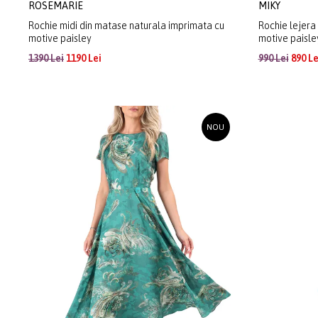
ROSEMARIE
MIKY
Rochie midi din matase naturala imprimata cu
Rochie lejera
motive paisley
motive paisle
1390 Lei
1190 Lei
990 Lei
890 Le
NOU