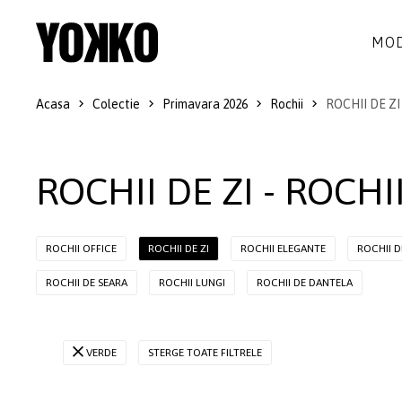
MOD
Acasa
Colectie
Primavara 2026
Rochii
ROCHII DE ZI
ROCHII DE MATASE
LANA
ROCHII
LITTLE BLACK DRESS
SMART-CASUAL
SACOURI
ROCHII DE ZI - ROCHI
ROCHII LUNGI
COCKTAIL
JACHETE
ROCHII DE DANTELA
STILUL NAVY
FUSTE
ROCHII OFFICE
ROCHII DE ZI
ROCHII ELEGANTE
ROCHII D
COSTUME DAMA
COLECTIA ALB-NEGRU
PANTALONI
ROCHII DE SEARA
ROCHII LUNGI
ROCHII DE DANTELA
IDEI DE CADOURI
BLUZE
ACCESORII
VERDE
STERGE TOATE FILTRELE