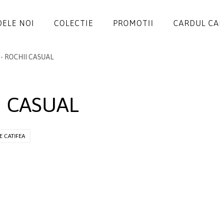
ELE NOI
COLECTIE
PROMOTII
CARDUL C
 - ROCHII CASUAL
ROCHII
SALOPETE
I CASUAL
SACOURI
JACHETE
E CATIFEA
FUSTE
PANTALONI
BLUZE
ACCESORII