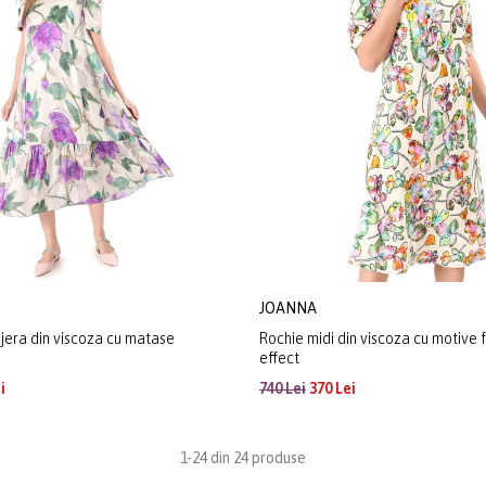
JOANNA
ejera din viscoza cu matase
Rochie midi din viscoza cu motive fl
effect
i
740 Lei
370 Lei
1-24 din 24 produse