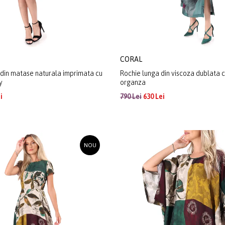
CORAL
 din matase naturala imprimata cu
Rochie lunga din viscoza dublata c
y
organza
i
790 Lei
630 Lei
NOU