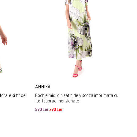
ANNIKA
orale si fir de
Rochie midi din satin de viscoza imprimata cu
flori supradimensionate
590 Lei
290 Lei